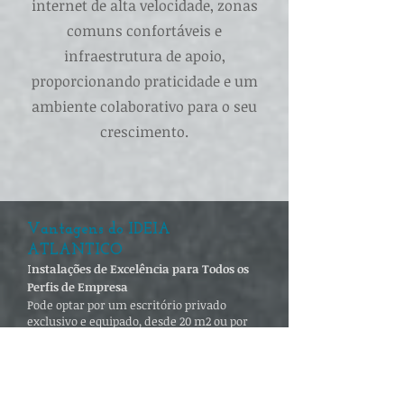
internet de alta velocidade, zonas
comuns confortáveis e
infraestrutura de apoio,
proporcionando praticidade e um
ambiente colaborativo para o seu
crescimento.
Vantagens do IDEIA
ATLANTICO
nstalações de Excelência para Todos os
I
Perfis de Empresa
Pode optar por um escritório privado
exclusivo e equipado, desde 20 m2 ou por
um espaço no coworking dinâmico. O
nosso espaço foi cuidadosamente
projetado para maximizar a produtividade
e o bem-estar. As nossas salas de reunião
contam com tecnologia avançada,